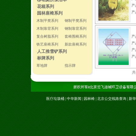
·
产
花箱系列
·
产
园林座椅系列
·
木制平凳系列
钢制平凳系列
木制靠背系列
钢制靠背系列
复合树脂系列
套椅围椅系列
产
产
铁艺座椅系列
新款座椅系列
产
人工推雪铲系列
·
产
标牌系列
·
草地牌
指示牌
共
医疗垃圾桶
|
中华新闻
|
园林椅
|
北京公交线路查询
|
新华