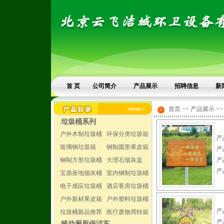
首 页
公司简介
产品展示
招聘信息
新
首页 >> 产品展示 >
垃圾桶系列
·
户外木制垃圾桶
环保分类垃圾箱
产
玻璃钢垃圾箱
钢制圆形果皮箱
产
钢制方形垃圾桶
大理石烟灰盅
产
产
宝鼎座地烟灰桶
室内钢制垃圾桶
电子感应垃圾桶
酒店客房垃圾桶
户外新材果皮箱
户外塑料垃圾桶
产
垃圾桶新品推荐
医疗废物周转箱
产
移动厕所保洁车