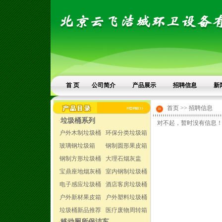
首 页
公司简介
产品展示
招聘信息
新
首页 >> 招聘信息
垃圾桶系列
·
对不起，暂时没有信息
户外木制垃圾桶
环保分类垃圾箱
玻璃钢垃圾箱
钢制圆形果皮箱
钢制方形垃圾桶
大理石烟灰盅
宝鼎座地烟灰桶
室内钢制垃圾桶
电子感应垃圾桶
酒店客房垃圾桶
户外新材果皮箱
户外塑料垃圾桶
垃圾桶新品推荐
医疗废物周转箱
移动厕所保洁车