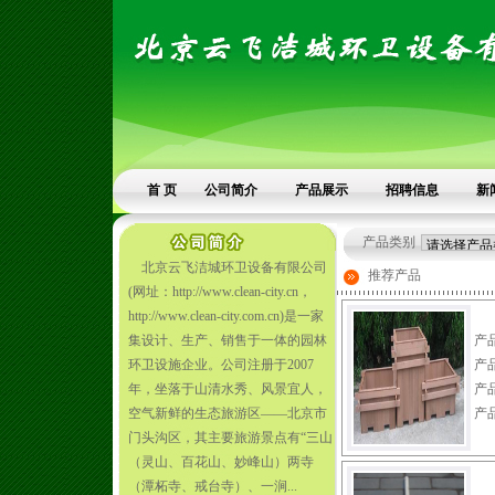
首 页
公司简介
产品展示
招聘信息
新
产品类别
北京云飞洁城环卫设备有限公司
推荐产品
(网址：http://www.clean-city.cn，
http://www.clean-city.com.cn)是一家
集设计、生产、销售于一体的园林
产
环卫设施企业。公司注册于2007
产
年，坐落于山清水秀、风景宜人，
产
空气新鲜的生态旅游区——北京市
产
门头沟区，其主要旅游景点有“三山
（灵山、百花山、妙峰山）两寺
（潭柘寺、戒台寺）、一涧...