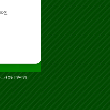
本色
人工推雪板
|
花钵花箱
|