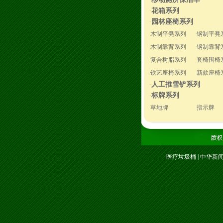
·
花箱系列
·
园林座椅系列
·
木制平凳系列
钢制平凳
木制靠背系列
钢制靠背
复合树脂系列
套椅围椅
铁艺座椅系列
新款座椅
人工推雪铲系列
·
标牌系列
·
草地牌
指示牌
医疗垃圾桶
|
中华新