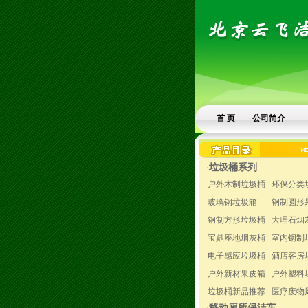
首 页
公司简介
垃圾桶系列
·
户外木制垃圾桶
环保分类
玻璃钢垃圾箱
钢制圆形
钢制方形垃圾桶
大理石烟
宝鼎座地烟灰桶
室内钢制
电子感应垃圾桶
酒店客房
户外新材果皮箱
户外塑料
垃圾桶新品推荐
医疗废物
移动厕所保洁车